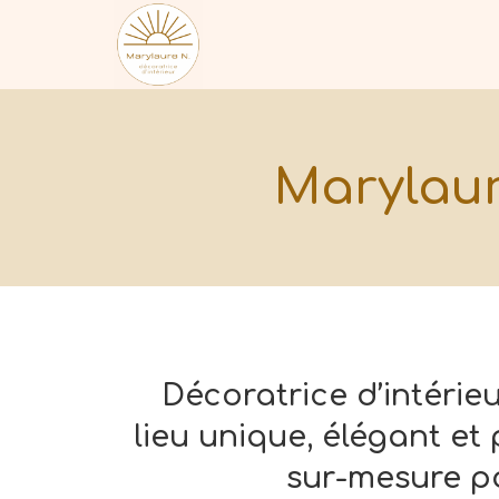
Aller
au
contenu
Marylaure N.
Marylaur
Décoratrice d’intérieu
lieu unique, élégant e
sur-mesure pou