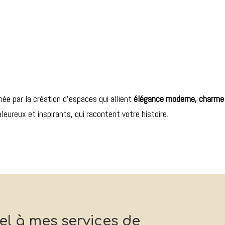
née par la création d’espaces qui allient
élégance moderne, charme 
ureux et inspirants, qui racontent votre histoire.
el à mes services de